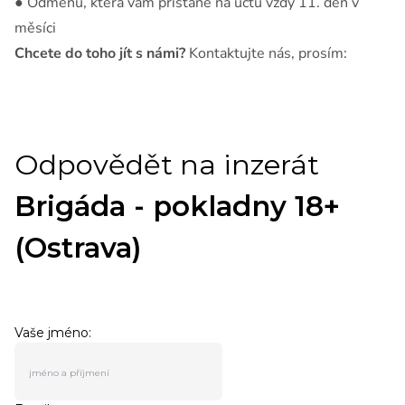
● Odměnu, která vám přistane na účtu vždy 11. den v
měsíci
Chcete do toho jít s námi?
Kontaktujte nás, prosím: