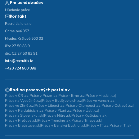
Pre uchádzačov
Hľadanie práce
Kontakt
Recruitis.io s.r.o.
Chmelová 357
Hradec Králové 500 03
ičo: 27 50 83 91
dič: CZ 27 50 83 91
info@recruitis.io
+420 724 500 898
Rodina pracovných portálov
Práce v ČR .cz
|
Práce v Praze .cz
|
Práce - Brno .cz
|
Práce v Hradci .cz
|
Práce na Vysočině .cz
|
Práce v Budějovicích .cz
|
Práce ve Varech .cz
|
Práce ve Zlíně .cz
|
Práce v Liberci .cz
|
Práce v Olomouci .cz
|
Práce v Ostravě .cz
|
Práce v Pardubicích .cz
|
Práce v Plzni .cz
|
Práce v Ústí .cz
|
Práca na Slovensku .sk
|
Práca v Nitre .sk
|
Práca v Košiciach .sk
|
Práca v Prešove .sk
|
Práca v Trenčíne .sk
|
Práca v Trnave .sk
|
Práca v Bratislave .sk
|
Práca v Banskej Bystrici .sk
|
Práce v IT .cz
|
Práca v IT .sk