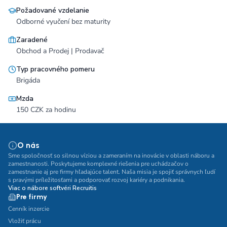
Požadované vzdelanie
Odborné vyučení bez maturity
Zaradené
Obchod a Prodej | Prodavač
Typ pracovného pomeru
Brigáda
Mzda
150 CZK za hodinu
O nás
Sme spoločnosť so silnou víziou a zameraním na inovácie v oblasti náboru a
zamestnanosti. Poskytujeme komplexné riešenia pre uchádzačov o
zamestnanie aj pre firmy hľadajúce talent. Naša misia je spojiť správnych ľudí
s pravými príležitosťami a podporovať rozvoj kariéry a podnikania.
Viac o nábore softvéri Recruitis
Pre firmy
Cenník inzercie
Vložiť prácu