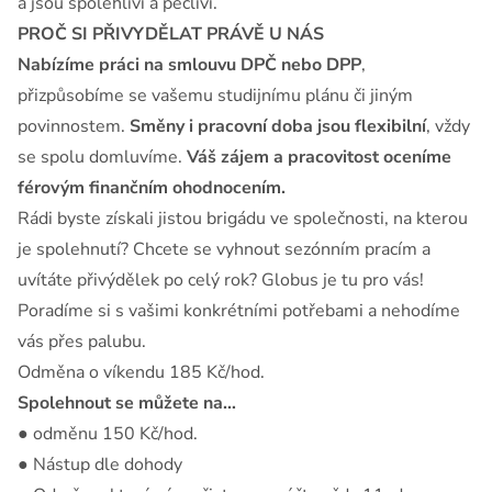
a jsou spolehliví a pečliví.
PROČ SI PŘIVYDĚLAT PRÁVĚ U NÁS
Nabízíme práci na smlouvu DPČ nebo DPP
,
přizpůsobíme se vašemu studijnímu plánu či jiným
povinnostem.
Směny i pracovní doba jsou flexibilní
, vždy
se spolu domluvíme.
Váš zájem a pracovitost oceníme
férovým finančním ohodnocením.
Rádi byste získali jistou brigádu ve společnosti, na kterou
je spolehnutí? Chcete se vyhnout sezónním pracím a
uvítáte přivýdělek po celý rok? Globus je tu pro vás!
Poradíme si s vašimi konkrétními potřebami a nehodíme
vás přes palubu.
Odměna o víkendu 185 Kč/hod.
Spolehnout se můžete na…
● odměnu 150 Kč/hod.
● Nástup dle dohody