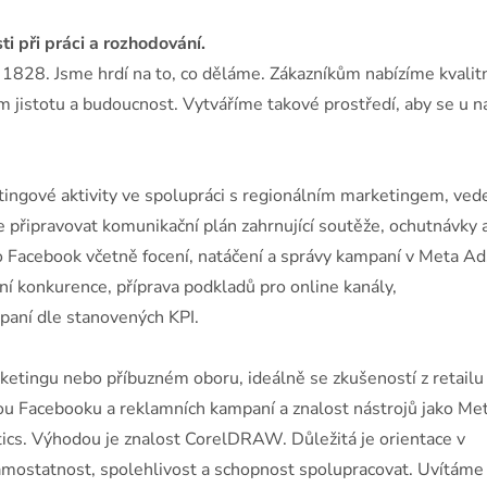
 při práci a rozhodování.
 1828. Jsme hrdí na to, co děláme. Zákazníkům nabízíme kvalit
 jistotu a budoucnost. Vytváříme takové prostředí, aby se u n
etingové aktivity ve spolupráci s regionálním marketingem, ve
e připravovat komunikační plán zahrnující soutěže, ochutnávky 
ro Facebook včetně focení, natáčení a správy kampaní v Meta Ad
í konkurence, příprava podkladů pro online kanály,
paní dle stanovených KPI.
ketingu nebo příbuzném oboru, ideálně se zkušeností z retailu 
ou Facebooku a reklamních kampaní a znalost nástrojů jako Me
ics. Výhodou je znalost CorelDRAW. Důležitá je orientace v
samostatnost, spolehlivost a schopnost spolupracovat. Uvítáme