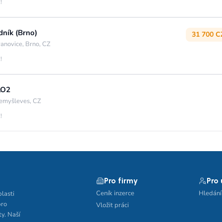
!
dník (Brno)
31 700 C
anovice, Brno, CZ
!
LO2
emyšleves, CZ
!
Pro firmy
Pro
Ceník inzerce
Hledání
blasti
pro
Vložit práci
ty. Naší