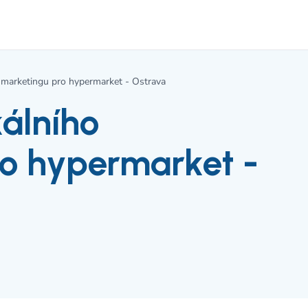
o marketingu pro hypermarket - Ostrava
kálního
o hypermarket -