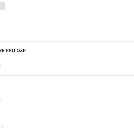
UZE PRO OZP
!
!
 CZ