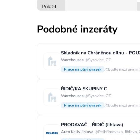
Podobné inzeráty
Skladník na Chráněnou dílnu - PO
Warehouses
|
Syrovice, CZ
Práce na plný úvazek
Buďte mezi prvními
ŘIDIČ/KA SKUPINY C
Warehouses
|
Syrovice, CZ
Práce na plný úvazek
Buďte mezi prvními
PRODAVAČ - ŘIDIČ (Jihlava)
Auto Kelly Jihlava
|
Pelhřimovská, Jihlava,