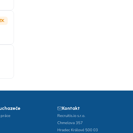
ZK
 uchazeče
Kontakt
 práce
Recruitis.io s.r.o.
Chmelova 357
Hradec Králové 500 03