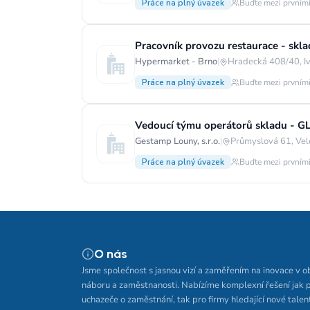
Práce na plný úvazek
Buďte mezi prvními
Pracovník provozu restaurace - skla
Hypermarket - Brno
|
Hradecká 408/40, Iv
Práce na plný úvazek
Buďte mezi prvními
Vedoucí týmu operátorů skladu - G
Gestamp Louny, s.r.o.
|
Průmyslová 61, Vel
Práce na plný úvazek
Buďte mezi prvními
O nás
Jsme společnost s jasnou vizí a zaměřením na inovace v o
náboru a zaměstnanosti. Nabízíme komplexní řešení jak 
uchazeče o zaměstnání, tak pro firmy hledající nové talen