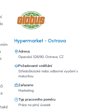
ní
ás
Hypermarket - Ostrava
dením
a
Adresa
Opavská 326/90, Ostrava, CZ
s
Požadované vzdělání
Středoškolské nebo odborné vyučení s
maturitou
Zařazeno
či
Marketing
ta
Typ pracovního poměru
Práce na plný úvazek
 také